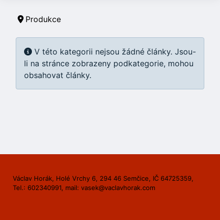
Produkce
Informace
V této kategorii nejsou žádné články. Jsou-
li na stránce zobrazeny podkategorie, mohou
obsahovat články.
Václav Horák, Holé Vrchy 6, 294 46 Semčice, IČ 64725359,
Tel.: 602340991, mail: vasek@vaclavhorak.com