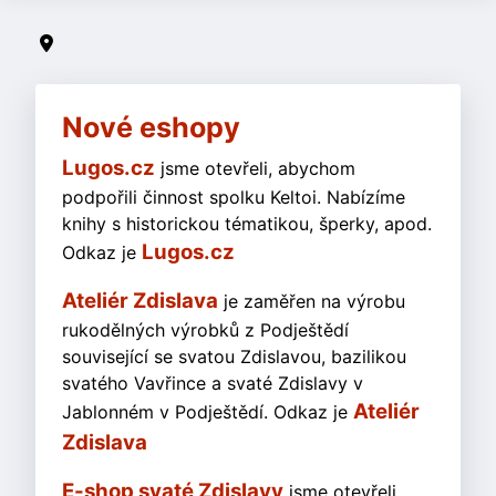
Nové eshopy
Lugos.cz
jsme otevřeli, abychom
podpořili činnost spolku Keltoi. Nabízíme
knihy s historickou tématikou, šperky, apod.
Lugos.cz
Odkaz je
Ateliér Zdislava
je zaměřen na výrobu
rukodělných výrobků z Podještědí
související se svatou Zdislavou, bazilikou
svatého Vavřince a svaté Zdislavy v
Ateliér
Jablonném v Podještědí. Odkaz je
Zdislava
E-shop svaté Zdislavy
jsme otevřeli,